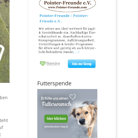
Futterspende
iben
teht
uf
t