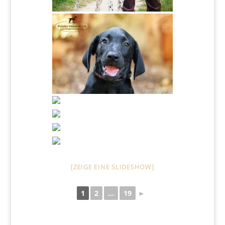
[ZEIGE EINE SLIDESHOW]
1
2
...
19
►