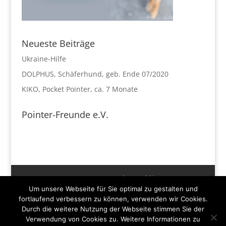
Neueste Beiträge
Ukraine-Hilfe
DOLPHUS, Schäferhund, geb. Ende 07/2020
KIKO, Pocket Pointer, ca. 7 Monate
Pointer-Freunde e.V.
Impressum
Datenschutzerklärung
Um unsere Webseite für Sie optimal zu gestalten und
Disclaimer
Spenden und Hilfe
Kontakt
fortlaufend verbessern zu können, verwenden wir Cookies.
Newsletter
Durch die weitere Nutzung der Webseite stimmen Sie der
Verwendung von Cookies zu. Weitere Informationen zu