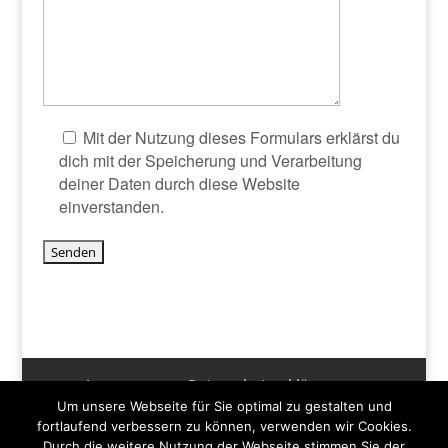
Mit der Nutzung dieses Formulars erklärst du
dich mit der Speicherung und Verarbeitung
deiner Daten durch diese Website
einverstanden.
Bitte lasse dieses Feld leer.
Impressum
Datenschutzerklärung
Um unsere Webseite für Sie optimal zu gestalten und
Disclaimer
Spenden und Hilfe
Kontakt
fortlaufend verbessern zu können, verwenden wir Cookies.
Newsletter
Durch die weitere Nutzung der Webseite stimmen Sie der