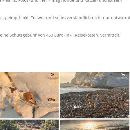
 klein, s. Fotos) und Tier – mag Hunde und Katzen und ist sehr
t, geimpft inkl. Tollwut und selbstverständlich nicht nur entwurmt
ine Schutzgebühr von 450 Euro (inkl. Reisekosten) vermittelt.