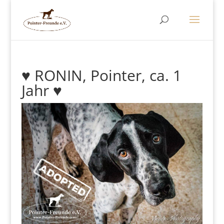
♥ RONIN, Pointer, ca. 1
Jahr ♥