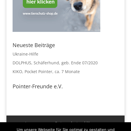
Neueste Beiträge
Ukraine-Hilfe
DOLPHUS, Schäferhund, geb. Ende 07/2020
KIKO, Pocket Pointer, ca. 7 Monate
Pointer-Freunde e.V.
Impressum
Datenschutzerklärung
Disclaimer
Spenden und Hilfe
Kontakt
Um unsere Webseite für Sie optimal zu gestalten und